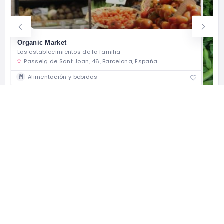
Organic Market
Los establecimientos de la familia
Passeig de Sant Joan, 46, Barcelona, España
Alimentación y bebidas
Nico
Cest
Ca
6
A