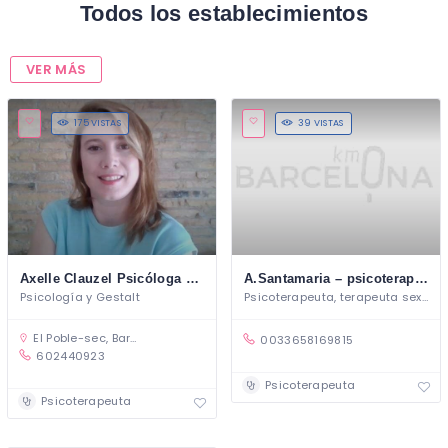
Todos los establecimientos
VER MÁS
175 VISTAS
39 VISTAS
Axelle Clauzel Psicóloga y Terapeuta Gestalt
A.Santamaria – psicoterapeuta y terapeuta sexual
Psicología y Gestalt
Psicoterapeuta, terapeuta sexual y
El Poble-sec, Barcelona, Espagne
0033658169815
602440923
Psicoterapeuta
Psicoterapeuta