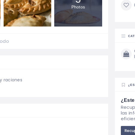
Photos
CAT
todo
y raciones
¿ES
¿Este
Recup
las i
eficie
Recup