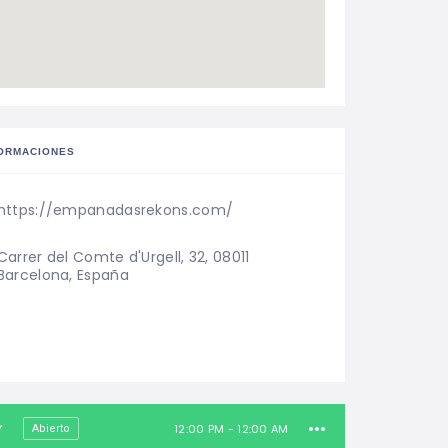
ORMACIONES
https://empanadasrekons.com/
Carrer del Comte d'Urgell, 32, 08011 
Barcelona, España
12:00 PM - 12:00 AM
Abierto
Y