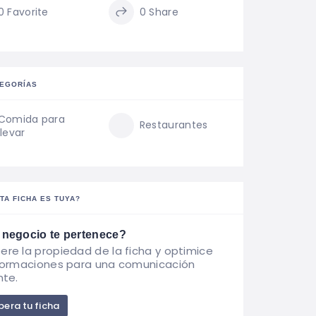
0 Favorite
0 Share
EGORÍAS
Comida para
Restaurantes
llevar
TA FICHA ES TUYA?
 negocio te pertenece?
ere la propiedad de la ficha y optimice
nformaciones para una comunicación
nte.
era tu ficha