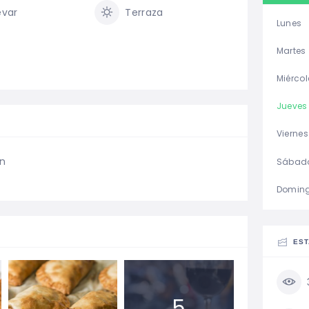
evar
Terraza
Lunes
Martes
Miércol
Jueves
Viernes
án
Sábad
Domin
EST
5