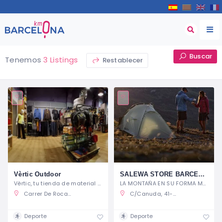
Buscar
Tenemos
3 Listings
Restablecer
Vèrtic Outdoor
SALEWA STORE BARCELONA
Vèrtic, tu tienda de material de montaña
LA MONTAÑA EN SU FORMA MÁS PURA
Carrer De Rocafort 135, 08015 Barcelona, Barcelona, Spain
C/Canuda, 41-43 08002 Barcelona
Deporte
Deporte