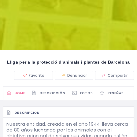
Lliga per a la protecció d’animals i plantes de Barcelona
Favorito
Denunciar
Compartir
HOME
DESCRIPCIÓN
FOTOS
RESEÑAS
DESCRIPCIÓN
Nuestra entidad, creada en el año 1944, lleva cerca
de 80 años luchando por los animales con el
objetivo principal de salvar sus vidas cuando están