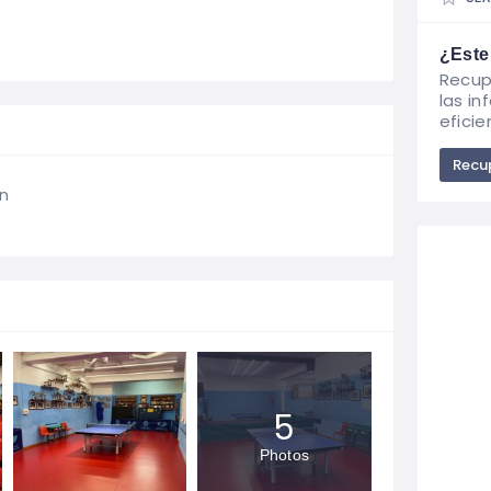
¿Este
Recup
las i
eficie
Recup
án
5
Photos