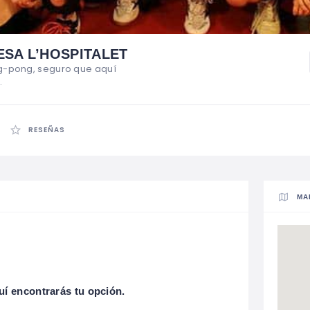
ESA L’HOSPITALET
ing-pong, seguro que aquí
.
RESEÑAS
MA
uí encontrarás tu opción.