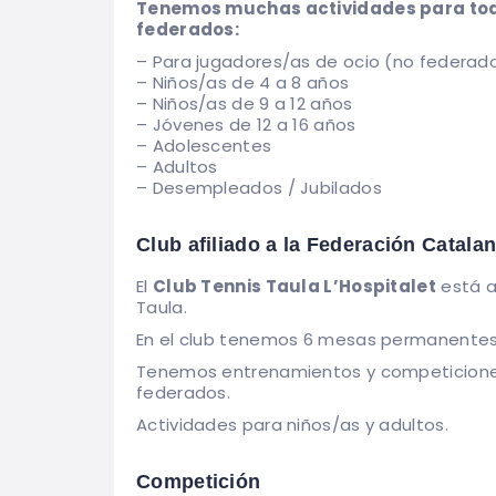
Tenemos muchas actividades para tod
federados:
– Para jugadores/as de ocio (no federad
– Niños/as de 4 a 8 años
– Niños/as de 9 a 12 años
– Jóvenes de 12 a 16 años
– Adolescentes
– Adultos
– Desempleados / Jubilados
Club afiliado a la Federación Catala
El
Club Tennis Taula L’Hospitalet
está a
Taula.
En el club tenemos 6 mesas permanentes p
Tenemos entrenamientos y competicione
federados.
Actividades para niños/as y adultos.
Competición