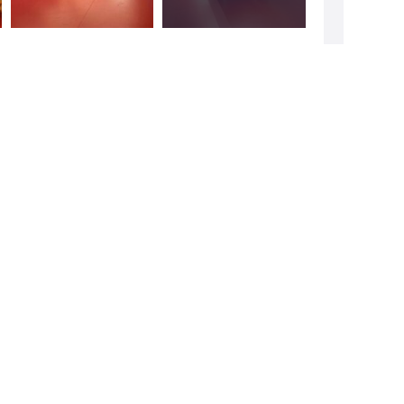
todo
SPITALET
Añadir una reseña
Información práctica
Mi cuenta
Seguimiento de tu pedido
Quienes somos