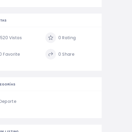
ITAS
1520 Vistas
0 Rating
0 Favorite
0 Share
EGORÍAS
Deporte
IM LISTING