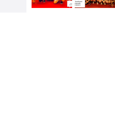
Ver 
0 Reseñas para
CLUB TENIS MESA L'HO
542 sitios
BARCELONA Y SUS ALREDEDORES