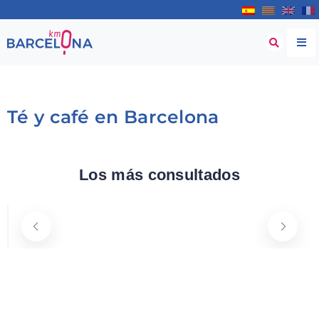
Té y café en Barcelona
Origo
Los más consultados
Carrer de Milà i Fontanals, 9, 08012 Barcelona, España
644 52 20 40
Té y café