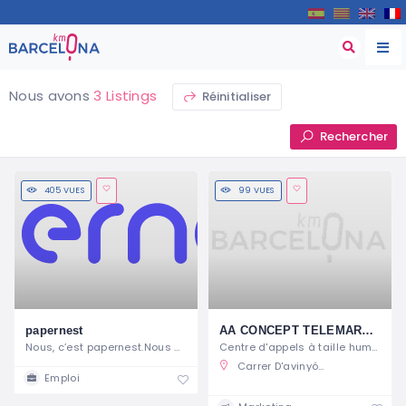
Nous avons
3 Listings
Réinitialiser
Rechercher
405 VUES
99 VUES
papernest
AA CONCEPT TELEMARKETING SL
Nous, c’est papernest.Nous avons un
Centre d'appels à taille humaine
Carrer D'avinyó 22, 08002 Barcelona, Barcelona, Spain
Emploi