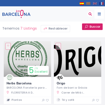
Buscar
Tenemos
7 Listings
Restablecer
5
5
Excellent
Herbs Barcelona
Origo
BARCELONA Floristería para entregar flores
Forn de barri a Gràcia
FLORISTERIA A DOMICILIO HERBS BARCELONA, Carrer de Balmes, 171, 08006 Barcelone, Espagne
Carrer de Milà i Fontanals, 9, 08012 Barcelona, España
Plantas
Té y café