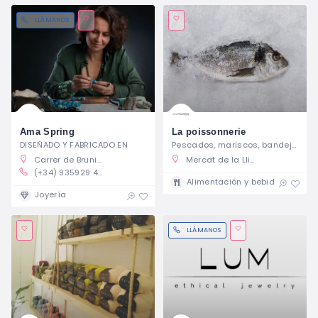
LLÁMANOS
Ama Spring
La poissonnerie
DISEÑADO Y FABRICADO EN
Pescados, mariscos, bandejas de mariscos
Carrer de Bruniquer, 32, Barcelona, España
Mercat de la Llibertat, Plaça de la Llibertat, Barcelona, España
(+34) 935929 484
Cerr
Alimentación y bebidas
Joyería
LLÁMANOS