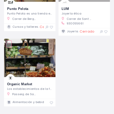
Punto Pelota
LUM
Punto Pelota es una tienda especializada en proyectos creativos modernos de tejido de punto, ganchillo y objetos de segunda mano.
Joyería ética
Carrer de Berga, 16, Barcelona, España
Carrer de Sant Cristòfol, 13, 08012 Barcelona, España
930055661
Cerrado
Cursos y talleres
Cerrado
Joyería
Organic Market
Los establecimientos de la familia
Passeig de Sant Joan, 46, Barcelona, España
Alimentación y bebidas